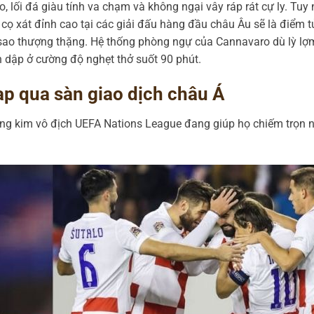
, lối đá giàu tính va chạm và không ngại vây ráp rát cự ly. Tuy 
cọ xát đỉnh cao tại các giải đấu hàng đầu châu Âu sẽ là điểm t
u sao thượng thặng. Hệ thống phòng ngự của Cannavaro dù lỳ lợ
 dập ở cường độ nghẹt thở suốt 90 phút.
ap qua sàn giao dịch châu Á
ơng kim vô địch UEFA Nations League đang giúp họ chiếm trọn 