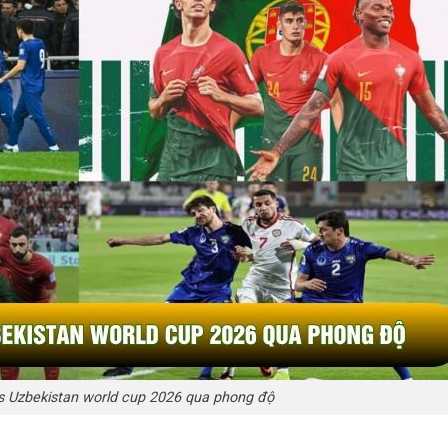
vs Uzbekistan world cup 2026 qua phong độ