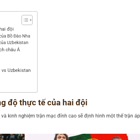
hai đội
 của Bồ Đào Nha
 của Uzbekistan
ịch châu Á
l vs Uzbekistan
g độ thực tế của hai đội
và kinh nghiệm trận mạc đỉnh cao sẽ định hình một thế trận áp