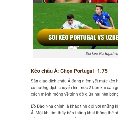
Soi kèo Portugal v
Kèo châu Á: Chọn Portugal -1.75
Sàn giao dịch châu Á đang niêm yết mức kèo 
xu hướng dịch chuyển lên mốc 2 bàn khi cận g
cách mênh mông về trình độ giữa hai nền bóng
Bồ Đào Nha chính là khắc tinh đối với những 
Á. Một khi tìm thấy bàn thắng khai thông thế b