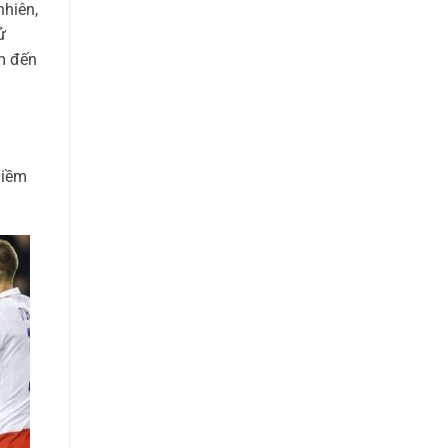
nhiên,
ử
m đến
niềm