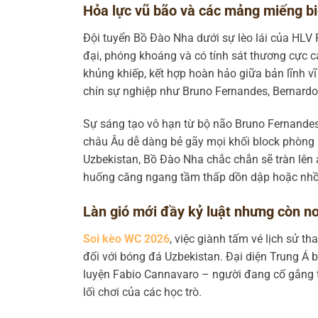
Hỏa lực vũ bão và các mảng miếng b
Đội tuyển Bồ Đào Nha dưới sự lèo lái của HLV 
đại, phóng khoáng và có tính sát thương cực 
khủng khiếp, kết hợp hoàn hảo giữa bản lĩnh v
chín sự nghiệp như Bruno Fernandes, Bernardo 
Sự sáng tạo vô hạn từ bộ não Bruno Fernandes 
châu Âu dễ dàng bẻ gãy mọi khối block phòng n
Uzbekistan, Bồ Đào Nha chắc chắn sẽ tràn lên á
huống căng ngang tầm thấp dồn dập hoặc nhồi
Làn gió mới đầy kỷ luật nhưng còn n
Soi kèo WC 2026
, việc giành tấm vé lịch sử 
đối với bóng đá Uzbekistan. Đại diện Trung Á 
luyện Fabio Cannavaro – người đang cố gắng 
lối chơi của các học trò.