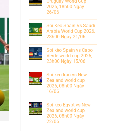
Uruguay World Cup
2026, 18h00 Ngày
26/06
Soi Kèo Spain Vs Saudi
Arabia World Cup 2026,
23h00 Ngày 21/06
Soi kèo Spain vs Cabo
Verde world cup 2026,
23h00 Ngày 15/06
Soi kèo Iran vs New
Zealand world cup
2026, 08h00 Ngày
16/06
Soi kèo Egypt vs New
Zealand world cup
2026, 08h00 Ngày
22/06