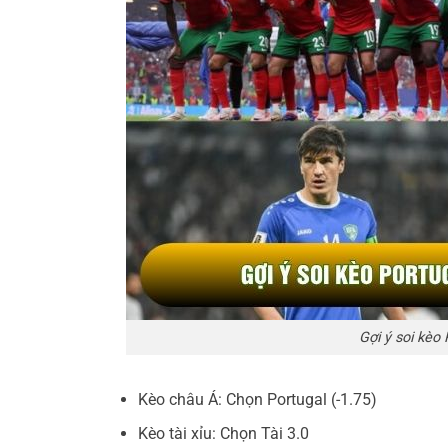
Gợi ý soi kèo
Kèo châu Á: Chọn Portugal (-1.75)
Kèo tài xỉu: Chọn Tài 3.0