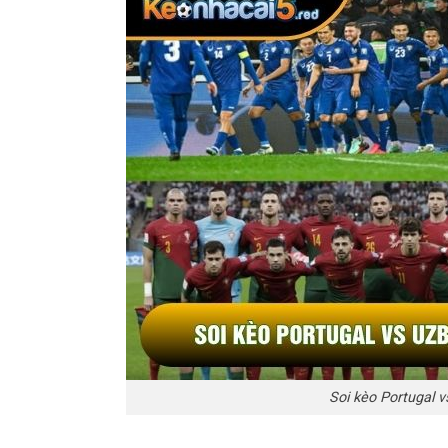
Soi kèo Portugal 