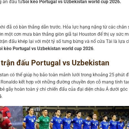
g án đầu tư
Soi kèo Portugal vs Uzbekistan world cup 2026.
hi đã có bàn thắng dẫn trước. Hỏa lực hạng nặng từ các chân 
ên một cơn mưa bàn thắng giòn giã tại Houston để thị uy sức 
trận đấu khép lại với một tỷ số tưng bừng và nổ cửa Tài là lựa 
oi kèo Portugal vs Uzbekistan world cup 2026
.
trận đấu Portugal vs Uzbekistan
kistan có thể giúp họ bảo toàn mảnh lưới trong khoảng 25 phút 
no Ronaldo kết hợp với những đường chuyền dọn cỗ mang tính tac
 bẻ gãy hoàn toàn ý chí chiến đấu của đại diện châu Á dưới góc
6
.