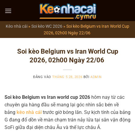
Bỏ
qua
nội
dung
Kèo nhà cái
»
Soi kèo WC 2026
»
Soi kèo Belgium vs Iran World Cup
2026, 02h00 Ngày 22/06
Soi kèo Belgium vs Iran World Cup
2026, 02h00 Ngày 22/06
ĐĂNG VÀO
THÁNG 5 28, 2026
BỞI
ADMIN
Soi kèo Belgium vs Iran world cup 2026
hôm nay từ các
chuyên gia hàng đầu sẽ mang lại góc nhìn sắc bén về
bảng
kèo nhà cái
trước giờ bóng lăn. Sự kịch tính của bảng
G đang đổ dồn về màn chạm trán nảy lửa tại sân vận động
SoFi giữa đại diện châu Âu và thế lực châu Á.