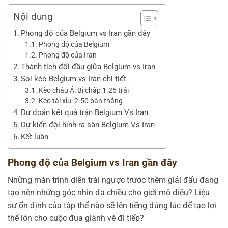
Nội dung
Phong độ của Belgium vs Iran gần đây
Phong độ của Belgium
Phong độ của Iran
Thành tích đối đầu giữa Belgium vs Iran
Soi kèo Belgium vs Iran chi tiết
Kèo châu Á: Bỉ chấp 1.25 trái
Kèo tài xỉu: 2.50 bàn thắng
Dự đoán kết quả trận Belgium Vs Iran
Dự kiến đội hình ra sân Belgium Vs Iran
Kết luận
Phong độ của Belgium vs Iran gần đây
Những màn trình diễn trái ngược trước thềm giải đấu đang
tạo nên những góc nhìn đa chiều cho giới mộ điệu? Liệu
sự ổn định của tập thể nào sẽ lên tiếng đúng lúc để tạo lợi
thế lớn cho cuộc đua giành vé đi tiếp?