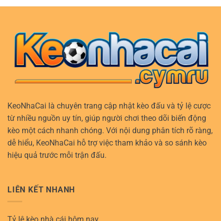
KeoNhaCai
là chuyên trang cập nhật kèo đấu và tỷ lệ cược
từ nhiều nguồn uy tín, giúp người chơi theo dõi biến động
kèo một cách nhanh chóng. Với nội dung phân tích rõ ràng,
dễ hiểu, KeoNhaCai hỗ trợ việc tham khảo và so sánh kèo
hiệu quả trước mỗi trận đấu.
LIÊN KẾT NHANH
Tỷ lệ kèo nhà cái hôm nay