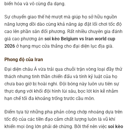
biến hóa và vô cùng đa dạng.
Sự chuyển giao thế hệ mượt mà giúp họ sở hữu nguồn
năng lượng dồi dào cùng khả năng áp đặt lối chơi tốc độ
cao lên phần sân đối phương. Rất nhiều chuyên gia đánh
giá cao phương án
soi kèo Belgium vs Iran world cup
2026
ở hạng mục cửa thắng cho đại diện lục địa già.
Phong độ của Iran
Đại diện châu Á vừa trải qua chuỗi trận vòng loại đầy thử
thách nhưng tinh thần chiến đấu và tính kỷ luật của họ
chưa bao giờ bị hoài nghi. Đội bóng này luôn ưu tiên sự
thực dụng với khối đội hình lùi sâu, bọc lót kín kẽ nhằm
hạn chế tối đa khoảng trống trước cầu môn.
Điểm tựa từ những pha phản công chớp nhoáng dựa trên
tốc độ của các tiền đạo cắm chất lượng luôn là vũ khí
khiến mọi ông lớn phải dè chừng. Bởi thế nên việc
soi kèo