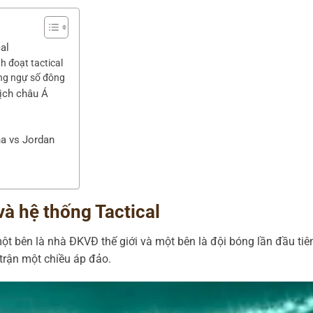
al
h đoạt tactical
òng ngự số đông
dịch châu Á
na vs Jordan
và hệ thống Tactical
 bên là nhà ĐKVĐ thế giới và một bên là đội bóng lần đầu tiê
 trận một chiều áp đảo.