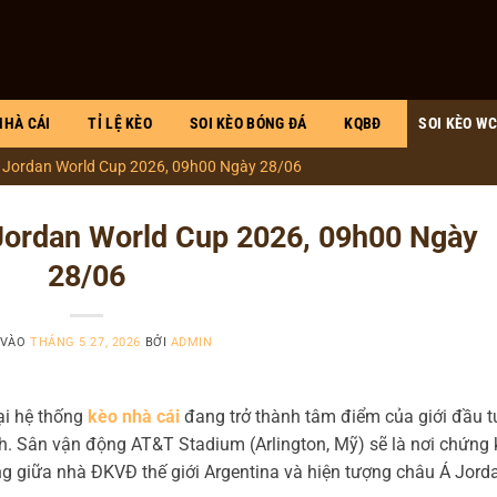
NHÀ CÁI
TỈ LỆ KÈO
SOI KÈO BÓNG ĐÁ
KQBĐ
SOI KÈO WC
s Jordan World Cup 2026, 09h00 Ngày 28/06
Jordan World Cup 2026, 09h00 Ngày
28/06
 VÀO
THÁNG 5 27, 2026
BỞI
ADMIN
ại hệ thống
kèo nhà cái
đang trở thành tâm điểm của giới đầu t
h. Sân vận động AT&T Stadium (Arlington, Mỹ) sẽ là nơi chứng 
g giữa nhà ĐKVĐ thế giới Argentina và hiện tượng châu Á Jord