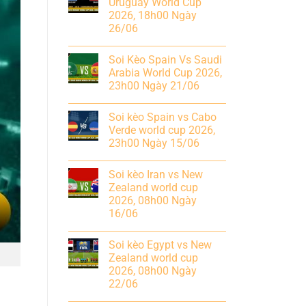
Uruguay World Cup
2026, 18h00 Ngày
26/06
Soi Kèo Spain Vs Saudi
Arabia World Cup 2026,
23h00 Ngày 21/06
Soi kèo Spain vs Cabo
Verde world cup 2026,
23h00 Ngày 15/06
Soi kèo Iran vs New
Zealand world cup
2026, 08h00 Ngày
16/06
Soi kèo Egypt vs New
Zealand world cup
2026, 08h00 Ngày
22/06