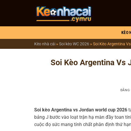
Bỏ
qua
nội
dung
KÈO 
Kèo nhà cái
»
Soi kèo WC 2026
»
Soi Kèo Argentina V
Soi Kèo Argentina Vs 
ĐĂNG
Soi kèo Argentina vs Jordan world cup 2026
t
bảng J bước vào loạt trận hạ màn đầy toan tín
cuộc đọ sức mang tính chất phân định thứ hạn