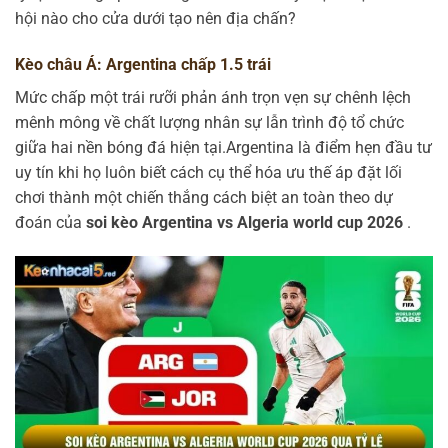
hội nào cho cửa dưới tạo nên địa chấn?
Kèo châu Á: Argentina chấp 1.5 trái
Mức chấp một trái rưỡi phản ánh trọn vẹn sự chênh lệch
mênh mông về chất lượng nhân sự lẫn trình độ tổ chức
giữa hai nền bóng đá hiện tại.Argentina là điểm hẹn đầu tư
uy tín khi họ luôn biết cách cụ thể hóa ưu thế áp đặt lối
chơi thành một chiến thắng cách biệt an toàn theo dự
đoán của
soi kèo Argentina vs Algeria world cup 2026
.