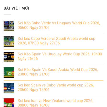
BÀI VIẾT MỚI
Soi Kèo Cabo Verde Vs Uruguay World Cup 2026,
05h00 Ngày 22/06
Soi kèo Cabo Verde vs Saudi Arabia world cup
2026, 07h00 Ngày 27/06
Soi Kèo Spain Vs Uruguay World Cup 2026, 18h00
Ngày 26/06
Soi Kèo Spain Vs Saudi Arabia World Cup 2026,
23h00 Ngày 21/06
Soi kèo Spain vs Cabo Verde world cup 2026,
23h00 Ngày 15/06
Soi kèo Iran vs New Zealand world cup 2026,
08h00 Ngày 16/06