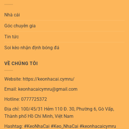
Nhà cái
Góc chuyên gia
Tin tức
Soi kèo nhận định bóng đá
VỀ CHÚNG TÔI
Website: https://keonhacai.cymru/
Email:
keonhacaicymru@gmail.com
Hotline: 0777725372
Địa chỉ: 100/45/31 Hẻm 110 Đ. 30, Phường 6, Gò Vấp,
Thành phố Hồ Chí Minh, Việt Nam
Hashtag: #KeoNhaCai #Keo_NhaCai #keonhacaicymru