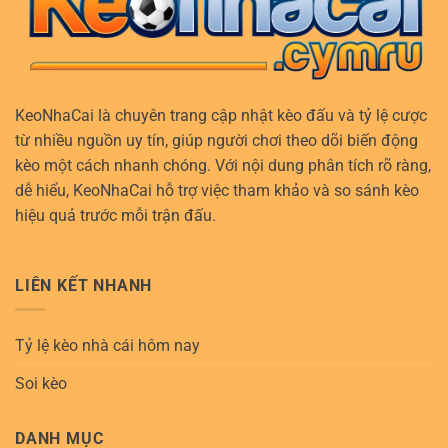
KeoNhaCai
là chuyên trang cập nhật kèo đấu và tỷ lệ cược
từ nhiều nguồn uy tín, giúp người chơi theo dõi biến động
kèo một cách nhanh chóng. Với nội dung phân tích rõ ràng,
dễ hiểu, KeoNhaCai hỗ trợ việc tham khảo và so sánh kèo
hiệu quả trước mỗi trận đấu.
LIÊN KẾT NHANH
Tỷ lệ kèo nhà cái hôm nay
Soi kèo
DANH MỤC